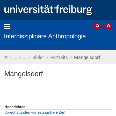
Interdisziplinäre Anthropologie
›
›
›
›
›
Startseite
…
…
Bilder
Portraits
Mangelsdorf
Mangelsdorf
Nachrichten
Sprechstunden vorlesungsfreie Zeit