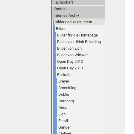
Fachschaft
Kontakt
Internes Archiv
Bilder und Texte intern
Bilder
Bilder für die Homepage
Bilder von Ulrich Bröckling
Bilder von Eich
Bilder von Wittwer
Open Day 2012
Open Day 2013
Portraits
Breyer
Broeckling
Dobler
Dornberg
Dries
Eich
Ferstl
Gander
Giuliani