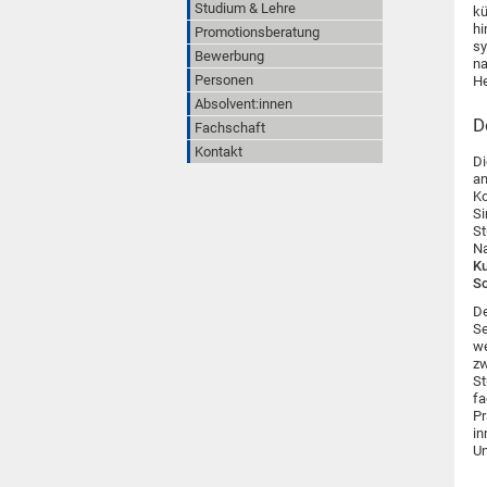
Studium & Lehre
kü
h
Promotionsberatung
sy
Bewerbung
na
Personen
H
Absolvent:innen
D
Fachschaft
Kontakt
Di
an
Ko
Si
St
Na
Ku
Sc
De
Se
we
zw
S
fa
Pr
in
Un