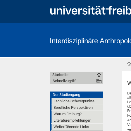
Interdisziplinäre Anthropol
Startseite
Schnellzugriff
W
D
Der Studiengang
al
Fachliche Schwerpunkte
Le
üb
Berufliche Perspektiven
En
Warum Freiburg?
F
An
Literaturempfehlungen
V
Weiterführende Links
v