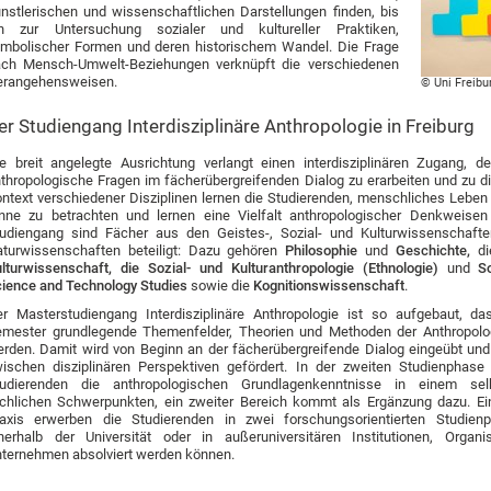
nstlerischen und wissenschaftlichen Darstellungen finden, bis
in zur Untersuchung sozialer und kultureller Praktiken,
mbolischer Formen und deren historischem Wandel. Die Frage
ch Mensch-Umwelt-Beziehungen verknüpft die verschiedenen
erangehensweisen.
© Uni Freibu
er Studiengang Interdisziplinäre Anthropologie in Freiburg
e breit angelegte Ausrichtung verlangt einen interdisziplinären Zugang, de
thropologische Fragen im fächerübergreifenden Dialog zu erarbeiten und zu di
ntext verschiedener Disziplinen lernen die Studierenden, menschliches Leben
nne zu betrachten und lernen eine Vielfalt anthropologischer Denkweise
udiengang sind Fächer aus den Geistes-, Sozial- und Kulturwissenschaft
turwissenschaften beteiligt: Dazu gehören
Philosophie
und
Geschichte,
d
lturwissenschaft, die Sozial- und Kulturanthropologie (Ethnologie)
und
Soz
ience and Technology Studies
sowie die
Kognitionswissenschaft
.
r Masterstudiengang Interdisziplinäre Anthropologie ist so aufgebaut, d
mester grundlegende Themenfelder, Theorien und Methoden der Anthropolog
rden. Damit wird von Beginn an der fächerübergreifende Dialog eingeübt und
ischen disziplinären Perspektiven gefördert. In der zweiten Studienphase 
tudierenden die anthropologischen Grundlagenkenntnisse in einem sel
chlichen Schwerpunkten, ein zweiter Bereich kommt als Ergänzung dazu. Ein
axis erwerben die Studierenden in zwei forschungsorientierten Studienpr
nerhalb der Universität oder in außeruniversitären Institutionen, Organ
ternehmen absolviert werden können.