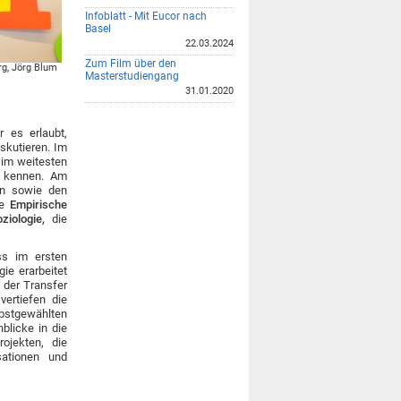
Infoblatt - Mit Eucor nach
Basel
22.03.2024
Zum Film über den
rg, Jörg Blum
Masterstudiengang
31.01.2020
r es erlaubt,
skutieren. Im
 im weitesten
n kennen. Am
en sowie den
ie
Empirische
iologie,
die
ass im ersten
ie erarbeitet
 der Transfer
vertiefen die
bstgewählten
blicke in die
ojekten, die
isationen und