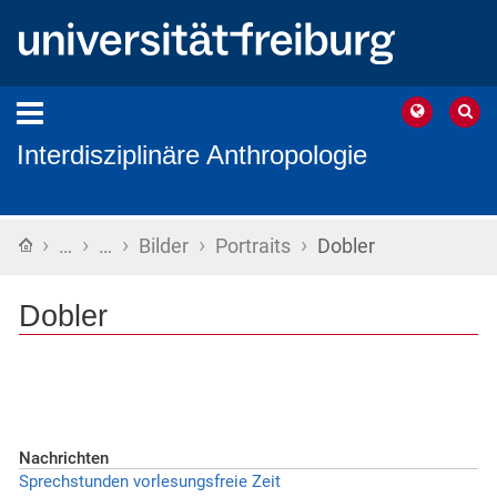
Interdisziplinäre Anthropologie
›
›
›
›
›
Startseite
…
…
Bilder
Portraits
Dobler
Dobler
Nachrichten
Sprechstunden vorlesungsfreie Zeit