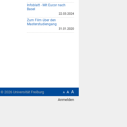
Infoblatt - Mit Eucor nach
Basel
22.03.2024
Zum Film über den
Masterstudiengang
31.01.2020
A
t ©
2026
Universität Freiburg
A
A
Anmelden