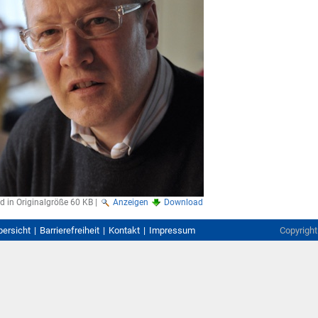
ld in Originalgröße
60 KB
|
Anzeigen
Download
bersicht
Barrierefreiheit
Kontakt
Impressum
Copyrigh