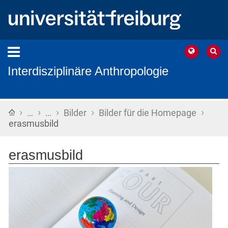
Interdisziplinäre Anthropologie
›
›
›
›
›
Startseite
…
…
Bilder
Bilder für die Homepage
erasmusbild
erasmusbild