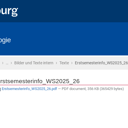
ogie
›
›
›
›
Startseite
…
Bilder und Texte intern
Texte
Erstsemesterinfo_WS2025_26
rstsemesterinfo_WS2025_26
Erstsemesterinfo_WS2025_26.pdf
— PDF document, 356 KB (365429 bytes)