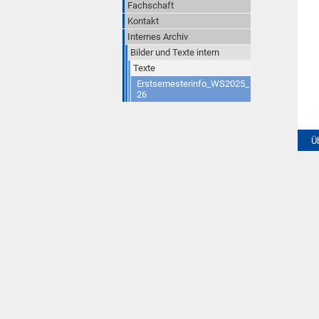
Fachschaft
Kontakt
Internes Archiv
Bilder und Texte intern
Texte
Erstsemesterinfo_WS2025_
26
Ü