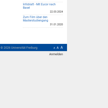
Infoblatt - Mit Eucor nach
Basel
22.03.2024
Zum Film über den
Masterstudiengang
31.01.2020
A
t ©
2026
Universität Freiburg
A
A
Anmelden