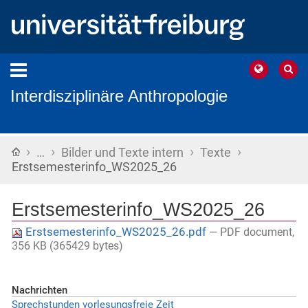
Interdisziplinäre Anthropologie
›
›
›
›
Startseite
…
Bilder und Texte intern
Texte
Erstsemesterinfo_WS2025_26
Erstsemesterinfo_WS2025_26
Erstsemesterinfo_WS2025_26.pdf
— PDF document,
356 KB (365429 bytes)
Nachrichten
Sprechstunden vorlesungsfreie Zeit