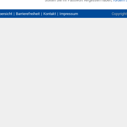
Sollten Sie Ihr Passwort vergessen haben,
fordern 
bersicht
Barrierefreiheit
Kontakt
Impressum
Copyrigh