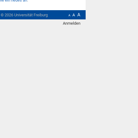
Sie ein neues an
.
A
t ©
2026
Universität Freiburg
A
A
Anmelden